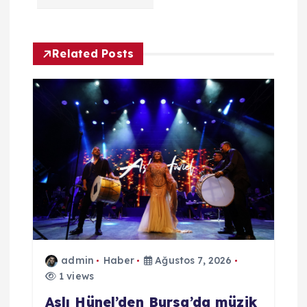
z
i
Related Posts
n
m
e
s
i
admin
Haber
Ağustos 7, 2026
1 views
Aslı Hünel’den Bursa’da müzik