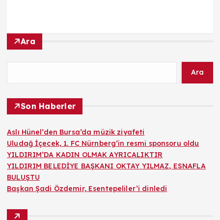
Ara
Ara
Son Haberler
Aslı Hünel’den Bursa’da müzik ziyafeti
Uludağ İçecek, 1. FC Nürnberg’in resmi sponsoru oldu
YILDIRIM’DA KADIN OLMAK AYRICALIKTIR
YILDIRIM BELEDİYE BAŞKANI OKTAY YILMAZ, ESNAFLA
BULUŞTU
Başkan Şadi Özdemir, Esentepeliler’i dinledi