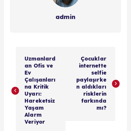
admin
Y
Uzmanlard
Çocuklar
a
an Ofis ve
internette
Ev
selfie
z
Çalışanları
paylaşırke
na Kritik
n aldıkları
ı
Uyarı:
risklerin
Hareketsiz
farkında
g
Yaşam
mı?
Alarm
e
Veriyor