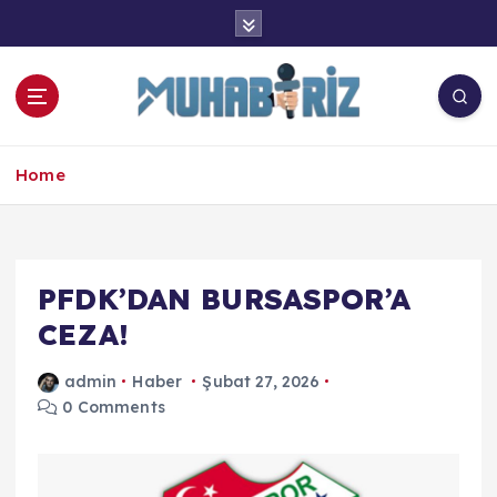
İ
ç
e
r
i
ğ
e
Home
a
t
l
a
PFDK’DAN BURSASPOR’A
CEZA!
admin
Haber
Şubat 27, 2026
0 Comments