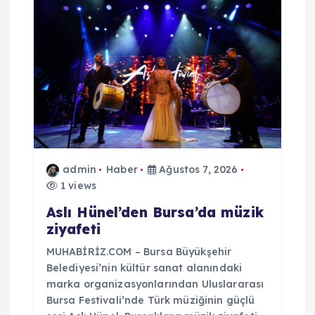
n
m
e
s
i
admin
Haber
Ağustos 7, 2026
1 views
Aslı Hünel’den Bursa’da müzik
ziyafeti
MUHABİRİZ.COM – Bursa Büyükşehir
Belediyesi’nin kültür sanat alanındaki
marka organizasyonlarından Uluslararası
Bursa Festivali’nde Türk müziğinin güçlü