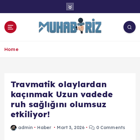
İ
ç
e
r
i
ğ
e
Home
a
t
l
a
Travmatik olaylardan
kaçınmak Uzun vadede
ruh sağlığını olumsuz
etkiliyor!
admin
Haber
Mart 3, 2026
0 Comments