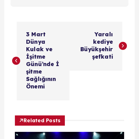
Y
3 Mart
Yaralı
a
Dünya
kediye
Kulak ve
Büyükşehir
z
İşitme
şefkati
Günü’nde İ
ı
şitme
Sağlığının
g
Önemi
e
z
Related Posts
i