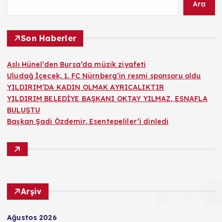
Ara
Son Haberler
Aslı Hünel’den Bursa’da müzik ziyafeti
Uludağ İçecek, 1. FC Nürnberg’in resmi sponsoru oldu
YILDIRIM’DA KADIN OLMAK AYRICALIKTIR
YILDIRIM BELEDİYE BAŞKANI OKTAY YILMAZ, ESNAFLA
BULUŞTU
Başkan Şadi Özdemir, Esentepeliler’i dinledi
Arşiv
Ağustos 2026